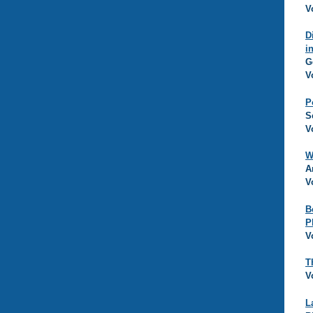
V
D
i
G
V
P
S
V
W
A
V
B
P
V
T
V
L