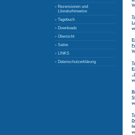
V
Rezensionen und
Literaturhinweise
T
Tagebuch
L
Downloads
v
Übersicht
E
Satire
F
V
LINKS
Datenschutzerklärung
T
E
„
v
B
S
v
T
D
I
v