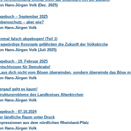
on Hans-Jürgen Volk (Dez. 2025)
agebuch – September 2025
ebensschutz – aber wie?
on Hans-Jürgen Volk
inmal falsch abgebogen! (Teil 1)
ragwürdige Konzepte gefährden die Zukunft der Volkskirche
on Hans-Jürgen Volk (Juli 2025)
agebuch - 19. Februar 2025
ntschlossen für Demokratie!
Lass dich nicht vom Bösen überwinden, sondern überwinde das Böse mi
on Hans-Jürgen Volk
ergauf geht es kaum!
trukturprobleme des Landkreises Altenkirchen
on Hans-Jürgen Volk
agebuch - 07.10.2024
er ländliche Raum unter Druck
mpressionen aus dem nördlichen Rheinland-Pfalz
on Hans-Jürgen Volk