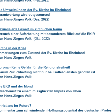
on Hans-Jürgen Volk (Feb.2023)
ie Umweltsünden der Ev. Kirche im Rheinland
erantwortung wird outgesourced
on Hans-Jürgen Volk (Dez. 2022)
exualisierte Gewalt im kirchlichen Raum
ersuch einer Aufarbeitung mit besonderem Blick auf die EKiR
on Hans-Jürgen Volk
(Okt. 2022)
irche in der Krise
nmerkungen zum Zustand der Ev. Kirche im Rheinland
on Hans-Jürgen Volk
orona - Keine Gefahr für die Religionsfreiheit!
arum Zurückhaltung nicht nur bei Gottesdiensten geboten ist
on Hans-Jürgen Volk
ie EKD und der Mond
wischenruf zu einem missglückten Impuls von Oben
on Hans-Jürgen Volk
hristians for Future?
ommentar zum schwindenden Hoffnungspotential des deutschen Protes