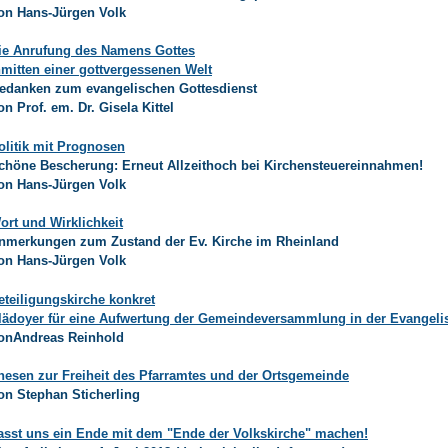
on Hans-Jürgen Volk
ie Anrufung des Namens Gottes
nmitten einer gottvergessenen Welt
edanken zum evangelischen Gottesdienst
on Prof. em. Dr. Gisela Kittel
olitik mit Prognosen
chöne Bescherung: Erneut Allzeithoch bei Kirchensteuereinnahmen!
on Hans-Jürgen Volk
ort und Wirklichkeit
nmerkungen zum Zustand der Ev. Kirche im Rheinland
on Hans-Jürgen Volk
eteiligungskirche konkret
lädoyer für eine Aufwertung der Gemeindeversammlung in der Evangeli
onAndreas Reinhold
hesen zur Freiheit des Pfarramtes und der Ortsgemeinde
on Stephan Sticherling
asst uns ein Ende mit dem "Ende der Volkskirche" machen!