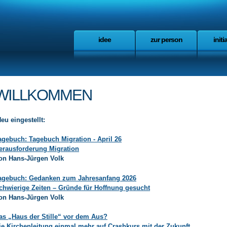
idee
zur person
initi
WILLKOMMEN
eu eingestellt:
agebuch: Tagebuch Migration - April 26
erausforderung Migration
on Hans-Jürgen Volk
agebuch: Gedanken zum Jahresanfang 2026
chwierige Zeiten – Gründe für Hoffnung gesucht
on Hans-Jürgen Volk
as „Haus der Stille“ vor dem Aus?
ie Kirchenleitung einmal mehr auf Crashkurs mit der Zukunft