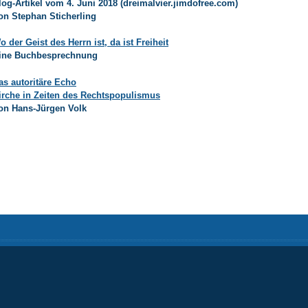
log-Artikel vom 4. Juni 2018 (dreimalvier.jimdofree.com)
on Stephan Sticherling
o der Geist des Herrn ist, da ist Freiheit
ine Buchbesprechnung
as autoritäre Echo
irche in Zeiten des Rechtspopulismus
on Hans-Jürgen Volk