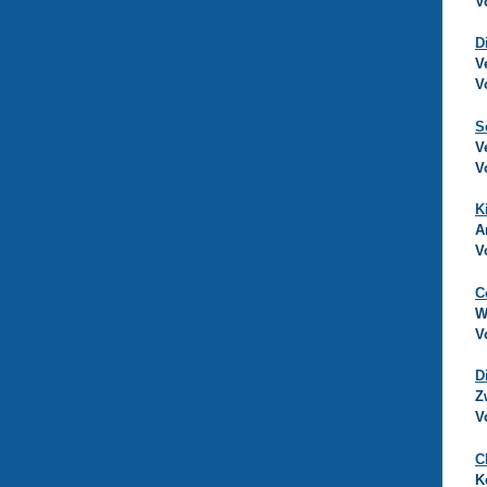
V
D
V
V
S
V
V
K
A
V
C
W
V
D
Z
V
C
K