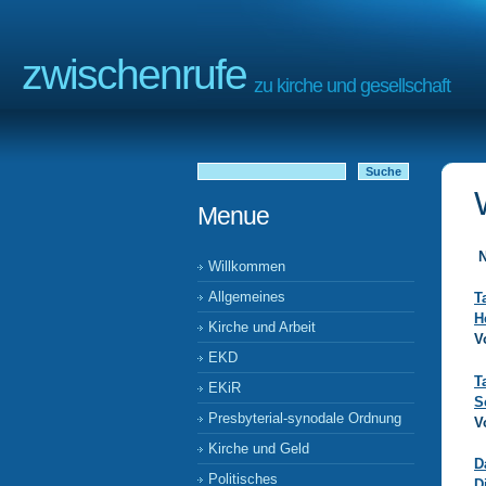
zwischenrufe
zu kirche und gesellschaft
Menue
N
Willkommen
Allgemeines
T
H
Kirche und Arbeit
V
EKD
T
EKiR
S
Presbyterial-synodale Ordnung
V
Kirche und Geld
D
Politisches
D