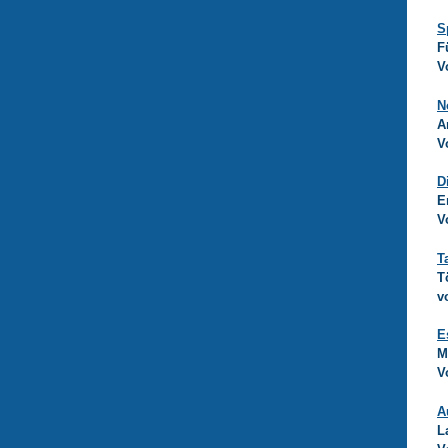
S
F
V
N
A
V
D
E
V
T
T
v
E
M
V
A
L