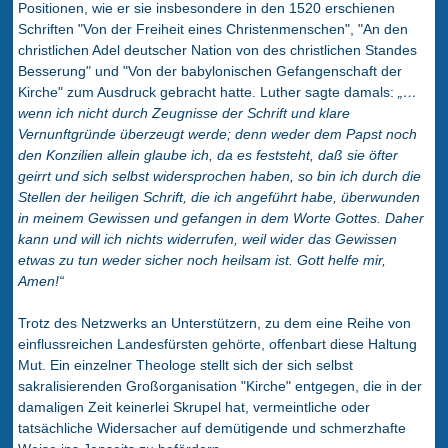
Positionen, wie er sie insbesondere in den 1520 erschienen
Schriften "Von der Freiheit eines Christenmenschen", "An den
christlichen Adel deutscher Nation von des christlichen Standes
Besserung" und "Von der babylonischen Gefangenschaft der
Kirche" zum Ausdruck gebracht hatte. Luther sagte damals:
„…
wenn ich nicht durch Zeugnisse der Schrift und klare
Vernunftgründe überzeugt werde; denn weder dem Papst noch
den Konzilien allein glaube ich, da es feststeht, daß sie öfter
geirrt und sich selbst widersprochen haben, so bin ich durch die
Stellen der heiligen Schrift, die ich angeführt habe, überwunden
in meinem Gewissen und gefangen in dem Worte Gottes. Daher
kann und will ich nichts widerrufen, weil wider das Gewissen
etwas zu tun weder sicher noch heilsam ist. Gott helfe mir,
Amen!“
Trotz des Netzwerks an Unterstützern, zu dem eine Reihe von
einflussreichen Landesfürsten gehörte, offenbart diese Haltung
Mut. Ein einzelner Theologe stellt sich der sich selbst
sakralisierenden Großorganisation "Kirche" entgegen, die in der
damaligen Zeit keinerlei Skrupel hat, vermeintliche oder
tatsächliche Widersacher auf demütigende und schmerzhafte