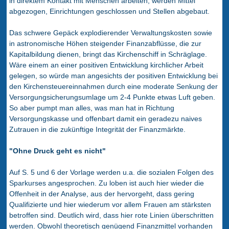
in direktem Kontakt mit Menschen arbeiten, werden Mittel
abgezogen, Einrichtungen geschlossen und Stellen abgebaut.
Das schwere Gepäck explodierender Verwaltungskosten sowie
in astronomische Höhen steigender Finanzabflüsse, die zur
Kapitalbildung dienen, bringt das Kirchenschiff in Schräglage.
Wäre einem an einer positiven Entwicklung kirchlicher Arbeit
gelegen, so würde man angesichts der positiven Entwicklung bei
den Kirchensteuereinnahmen durch eine moderate Senkung der
Versorgungsicherungsumlage um 2-4 Punkte etwas Luft geben.
So aber pumpt man alles, was man hat in Richtung
Versorgungskasse und offenbart damit ein geradezu naives
Zutrauen in die zukünftige Integrität der Finanzmärkte.
"Ohne Druck geht es nicht"
Auf S. 5 und 6 der Vorlage werden u.a. die sozialen Folgen des
Sparkurses angesprochen. Zu loben ist auch hier wieder die
Offenheit in der Analyse, aus der hervorgeht, dass gering
Qualifizierte und hier wiederum vor allem Frauen am stärksten
betroffen sind. Deutlich wird, dass hier rote Linien überschritten
werden. Obwohl theoretisch genügend Finanzmittel vorhanden