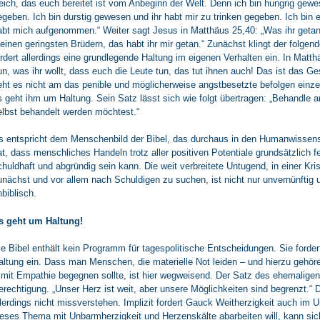
eich, das euch bereitet ist vom Anbeginn der Welt. Denn ich bin hungrig gewe
egeben. Ich bin durstig gewesen und ihr habt mir zu trinken gegeben. Ich bin
abt mich aufgenommen.“ Weiter sagt Jesus in Matthäus 25,40: „Was ihr geta
einen geringsten Brüdern, das habt ihr mir getan.“ Zunächst klingt der folgen
ordert allerdings eine grundlegende Haltung im eigenen Verhalten ein. In Matth
un, was ihr wollt, dass euch die Leute tun, das tut ihnen auch! Das ist das G
eht es nicht am das penible und möglicherweise angstbesetzte befolgen einze
s geht ihm um Haltung. Sein Satz lässt sich wie folgt übertragen: „Behandle
elbst behandelt werden möchtest.“
s entspricht dem Menschenbild der Bibel, das durchaus in den Humanwissen
at, dass menschliches Handeln trotz aller positiven Potentiale grundsätzlich f
chuldhaft und abgründig sein kann. Die weit verbreitete Untugend, in einer Kri
unächst und vor allem nach Schuldigen zu suchen, ist nicht nur unvernünftig 
nbiblisch.
s geht um Haltung!
ie Bibel enthält kein Programm für tagespolitische Entscheidungen. Sie forde
altung ein. Dass man Menschen, die materielle Not leiden – und hierzu gehör
, mit Empathie begegnen sollte, ist hier wegweisend. Der Satz des ehemalige
erechtigung. „Unser Herz ist weit, aber unsere Möglichkeiten sind begrenzt.“
llerdings nicht missverstehen. Implizit fordert Gauck Weitherzigkeit auch im
ieses Thema mit Unbarmherzigkeit und Herzenskälte abarbeiten will, kann si