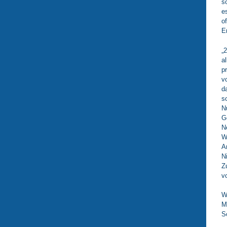
s
e
o
E
„
a
p
v
d
s
N
G
N
W
A
N
Z
v
W
M
S