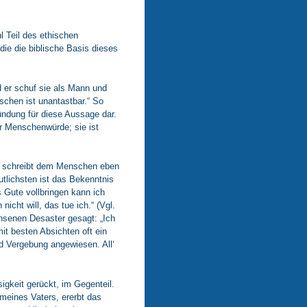
l Teil des ethischen
die die biblische Basis dieses
 er schuf sie als Mann und
schen ist unantastbar.“ So
ündung für diese Aussage dar.
r Menschenwürde; sie ist
el schreibt dem Menschen eben
tlichsten ist das Bekenntnis
 Gute vollbringen kann ich
nicht will, das tue ich.“ (Vgl.
hsenen Desaster gesagt: „Ich
it besten Absichten oft ein
d Vergebung angewiesen. All‘
igkeit gerückt, im Gegenteil.
meines Vaters, ererbt das