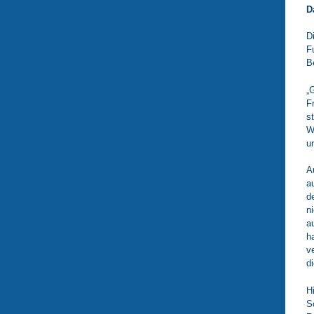
D
D
F
Be
„
F
s
W
u
A
a
d
n
a
h
v
d
H
S