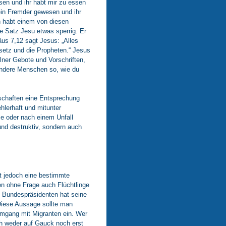
sen und ihr habt mir zu essen
 ein Fremder gewesen und ihr
n habt einem von diesen
de Satz Jesu etwas sperrig. Er
äus 7,12 sagt Jesus: „Alles
esetz und die Propheten.“ Jesus
lner Gebote und Vorschriften,
 andere Menschen so, wie du
schaften eine Entsprechung
ehlerhaft und mitunter
se oder nach einem Unfall
und destruktiv, sondern auch
rt jedoch eine bestimmte
en ohne Frage auch Flüchtlinge
n Bundespräsidenten hat seine
 Diese Aussage sollte man
 Umgang mit Migranten ein. Wer
ch weder auf Gauck noch erst