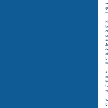
r
g
w
N
b
e
s
i
J
d
d
B
k
A
m
l
G
v
W
E