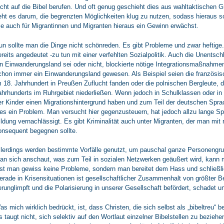
echt auf die Bibel berufen. Und oft genug geschieht dies aus wahltaktischen 
eht es darum, die begrenzten Möglichkeiten klug zu nutzen, sodass hieraus s
ie auch für Migrantinnen und Migranten hieraus ein Gewinn erwächst.
un sollte man die Dinge nicht schönreden. Es gibt Probleme und zwar heftige.
ereits angedeutet -zu tun mit einer verfehlten Sozialpolitik. Auch die Unentsc
in Einwanderungsland sei oder nicht, blockierte nötige Integrationsmaßnahmen
chon immer ein Einwanderungsland gewesen. Als Beispiel seien die französis
m 18. Jahrhundert in Preußen Zuflucht fanden oder die polnischen Bergleute, d
ahrhunderts im Ruhrgebiet niederließen. Wenn jedoch in Schulklassen oder in
er Kinder einen Migrationshintergrund haben und zum Teil der deutschen Spra
ies ein Problem. Man versucht hier gegenzusteuern, hat jedoch allzu lange Sp
ildung vernachlässigt. Es gibt Kriminalität auch unter Migranten, der man mit 
onsequent begegnen sollte.
llerdings werden bestimmte Vorfälle genutzt, um pauschal ganze Personengr
an sich anschaut, was zum Teil in sozialen Netzwerken geäußert wird, kann 
öst man gewiss keine Probleme, sondern man bereitet dem Hass und schließl
erade in Krisensituationen ist gesellschaftlicher Zusammenhalt von größter
erunglimpft und die Polarisierung in unserer Gesellschaft befördert, schadet 
as mich wirklich bedrückt, ist, dass Christen, die sich selbst als „bibeltreu“ b
s taugt nicht, sich selektiv auf den Wortlaut einzelner Bibelstellen zu bezieh