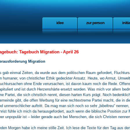
idee
zur person
initi
agebuch: Tagebuch Migration - April 26
erausforderung Migration
s gab einmal Zeiten, da wurde aus dem politischen Raum gefordert, Fluchtu
in humaner, von christlicher Ethik gedeckter Ansatz. Heute, wo Armut, Umwel
luchtursachen ohne Ende verursachen, ist davon kaum noch die Rede. Offensi
apituliert und ist durch Herzenshärte ersetzt worden. Was mich vor allem bedr
ine Partei, die sich christlich nennt, diesen harten Kurs prägt. Noch bedenkli
emeinde gibt, die offen Werbung für eine rechtextreme Partei macht, die in di
nd unmenschlicher auftritt. Da mag man sich noch so sehr „bibeltreu“ nennen, b
hrist fühle ich mich da herausgefordert, auch wenn die biblische Position zur
her unpopulär ist – leider gerade auch bei Menschen, die sich Christen nennen
eden Morgen habe ich meine stille Zeit. Ich lese die Texte für den Tag aus d