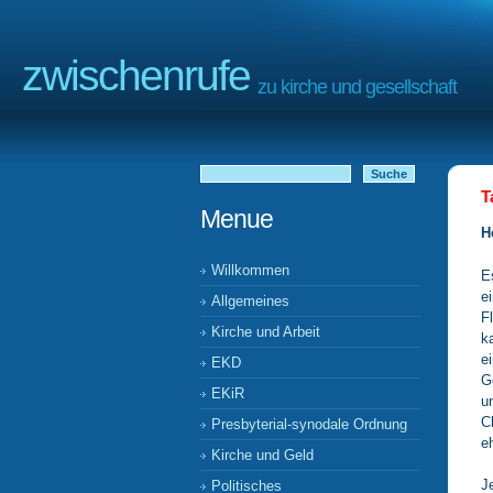
zwischenrufe
zu kirche und gesellschaft
T
Menue
H
Willkommen
E
e
Allgemeines
F
Kirche und Arbeit
k
e
EKD
G
EKiR
u
C
Presbyterial-synodale Ordnung
e
Kirche und Geld
J
Politisches