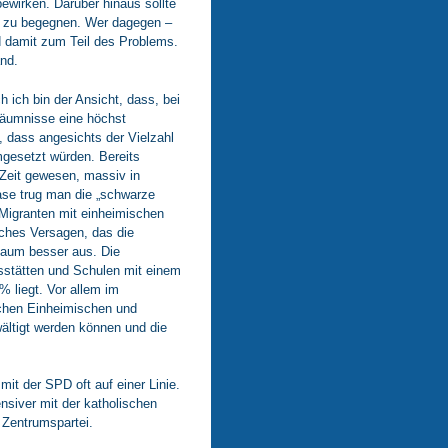
ewirken. Darüber hinaus sollte
ft zu begegnen. Wer dagegen –
d damit zum Teil des Problems.
nd.
 ich bin der Ansicht, dass, bei
säumnisse eine höchst
, dass angesichts der Vielzahl
gesetzt würden. Bereits
Zeit gewesen, massiv in
ase trug man die „schwarze
 Migranten mit einheimischen
isches Versagen, das die
kaum besser aus. Die
sstätten und Schulen mit einem
% liegt. Vor allem im
schen Einheimischen und
wältigt werden können und die
it der SPD oft auf einer Linie.
nsiver mit der katholischen
 Zentrumspartei.