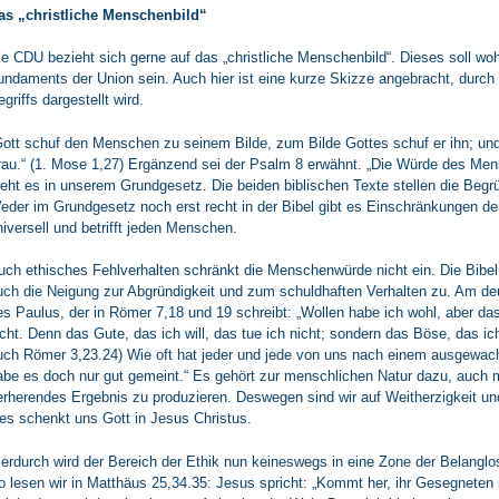
as „christliche Menschenbild“
ie CDU bezieht sich gerne auf das „christliche Menschenbild“. Dieses soll woh
undaments der Union sein. Auch hier ist eine kurze Skizze angebracht, durch 
griffs dargestellt wird.
Gott schuf den Menschen zu seinem Bilde, zum Bilde Gottes schuf er ihn; und
rau.“ (1. Mose 1,27) Ergänzend sei der Psalm 8 erwähnt. „Die Würde des Men
teht es in unserem Grundgesetz. Die beiden biblischen Texte stellen die Begr
eder im Grundgesetz noch erst recht in der Bibel gibt es Einschränkungen de
niversell und betrifft jeden Menschen.
uch ethisches Fehlverhalten schränkt die Menschenwürde nicht ein. Die Bib
uch die Neigung zur Abgründigkeit und zum schuldhaften Verhalten zu. Am deu
es Paulus, der in Römer 7,18 und 19 schreibt: „Wollen habe ich wohl, aber das
icht. Denn das Gute, das ich will, das tue ich nicht; sondern das Böse, das ich 
uch Römer 3,23.24) Wie oft hat jeder und jede von uns nach einem ausgewac
abe es doch nur gut gemeint.“ Es gehört zur menschlichen Natur dazu, auch m
erherendes Ergebnis zu produzieren. Deswegen sind wir auf Weitherzigkeit un
ies schenkt uns Gott in Jesus Christus.
ierdurch wird der Bereich der Ethik nun keineswegs in eine Zone der Belanglos
o lesen wir in Matthäus 25,34.35: Jesus spricht: „Kommt her, ihr Gesegneten 