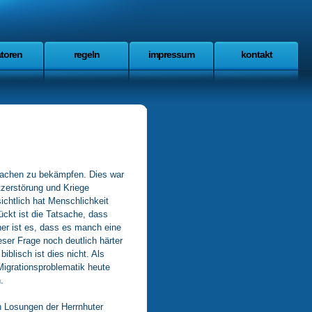
atoren
regeln
impressum
kontakt
rsachen zu bekämpfen. Dies war
tzerstörung und Kriege
chtlich hat Menschlichkeit
ückt ist die Tatsache, dass
cher ist es, dass es manch eine
eser Frage noch deutlich härter
iblisch ist dies nicht. Als
 Migrationsproblematik heute
.
en Losungen der Herrnhuter