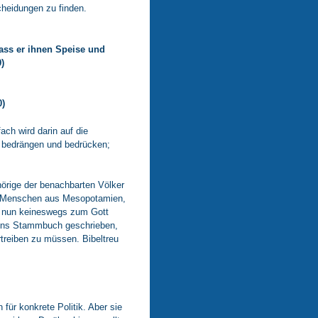
cheidungen zu finden.
ass er ihnen Speise und
)
0)
ach wird darin auf die
ht bedrängen und bedrücken;
hörige der benachbarten Völker
er Menschen aus Mesopotamien,
ten nun keineswegs zum Gott
en ins Stammbuch geschrieben,
treiben zu müssen. Bibeltreu
ür konkrete Politik. Aber sie