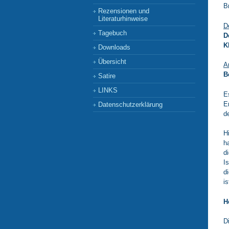
B
Rezensionen und
Literaturhinweise
D
Tagebuch
D
K
Downloads
Übersicht
A
B
Satire
LINKS
E
E
Datenschutzerklärung
d
H
h
d
I
d
i
H
D