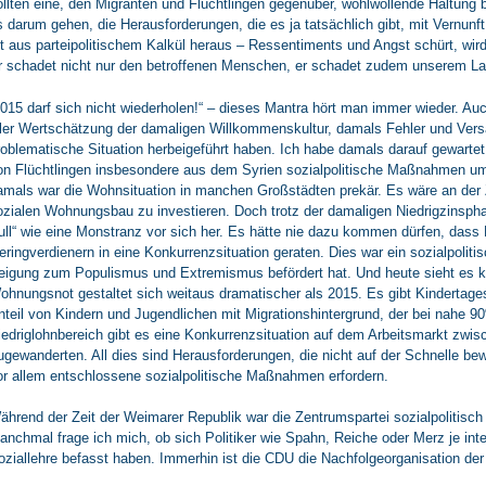
ollten eine, den Migranten und Flüchtlingen gegenüber, wohlwollende Haltung b
s darum gehen, die Herausforderungen, die es ja tatsächlich gibt, mit Vernun
ft aus parteipolitischem Kalkül heraus – Ressentiments und Angst schürt, wir
r schadet nicht nur den betroffenen Menschen, er schadet zudem unserem La
2015 darf sich nicht wiederholen!“ – dieses Mantra hört man immer wieder. Auch
ller Wertschätzung der damaligen Willkommenskultur, damals Fehler und Ver
roblematische Situation herbeigeführt haben. Ich habe damals darauf gewartet
on Flüchtlingen insbesondere aus dem Syrien sozialpolitische Maßnahmen um
amals war die Wohnsituation in manchen Großstädten prekär. Es wäre an der 
ozialen Wohnungsbau zu investieren. Doch trotz der damaligen Niedrigzinsph
ull“ wie eine Monstranz vor sich her. Es hätte nie dazu kommen dürfen, dass
eringverdienern in eine Konkurrenzsituation geraten. Dies war ein sozialpolit
eigung zum Populismus und Extremismus befördert hat. Und heute sieht es 
ohnungsnot gestaltet sich weitaus dramatischer als 2015. Es gibt Kindertage
nteil von Kindern und Jugendlichen mit Migrationshintergrund, der bei nahe 90
iedriglohnbereich gibt es eine Konkurrenzsituation auf dem Arbeitsmarkt zwi
ugewanderten. All dies sind Herausforderungen, die nicht auf der Schnelle be
or allem entschlossene sozialpolitische Maßnahmen erfordern.
ährend der Zeit der Weimarer Republik war die Zentrumspartei sozialpolitisch m
anchmal frage ich mich, ob sich Politiker wie Spahn, Reiche oder Merz je inte
oziallehre befasst haben. Immerhin ist die CDU die Nachfolgeorganisation der