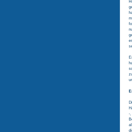
R
g
h
m
f
n
g
e
s
E
h
s
z
u
E
D
H
-
B
a
d