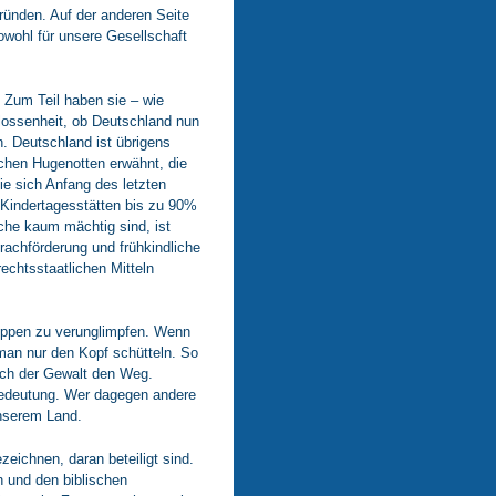
Gründen. Auf der anderen Seite
owohl für unsere Gesellschaft
 Zum Teil haben sie – wie
hlossenheit, ob Deutschland nun
. Deutschland ist übrigens
chen Hugenotten erwähnt, die
ie sich Anfang des letzten
 Kindertagesstätten bis zu 90%
che kaum mächtig sind, ist
rachförderung und frühkindliche
rechtsstaatlichen Mitteln
uppen zu verunglimpfen. Wenn
man nur den Kopf schütteln. So
ich der Gewalt den Weg.
 Bedeutung. Wer dagegen andere
unserem Land.
ezeichnen, daran beteiligt sind.
en und den biblischen