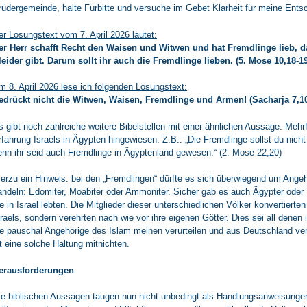
rüdergemeinde, halte Fürbitte und versuche im Gebet Klarheit für meine Ents
er Losungstext vom 7. April 2026 lautet:
er Herr schafft Recht den Waisen und Witwen und hat Fremdlinge lieb, d
leider gibt. Darum sollt ihr auch die Fremdlinge lieben. (5. Mose 10,18-19
m 8. April 2026 lese ich folgenden Losungstext:
edrückt nicht die Witwen, Waisen, Fremdlinge und Armen! (Sacharja 7,1
s gibt noch zahlreiche weitere Bibelstellen mit einer ähnlichen Aussage. Mehrf
rfahrung Israels in Ägypten hingewiesen. Z.B.: „Die Fremdlinge sollst du nic
enn ihr seid auch Fremdlinge in Ägyptenland gewesen.“ (2. Mose 22,20)
ierzu ein Hinweis: bei den „Fremdlingen“ dürfte es sich überwiegend um Ange
andeln: Edomiter, Moabiter oder Ammoniter. Sicher gab es auch Ägypter od
ie in Israel lebten. Die Mitglieder dieser unterschiedlichen Völker konvertier
sraels, sondern verehrten nach wie vor ihre eigenen Götter. Dies sei all den
ie pauschal Angehörige des Islam meinen verurteilen und aus Deutschland ver
st eine solche Haltung mitnichten.
erausforderungen
ie biblischen Aussagen taugen nun nicht unbedingt als Handlungsanweisungen f